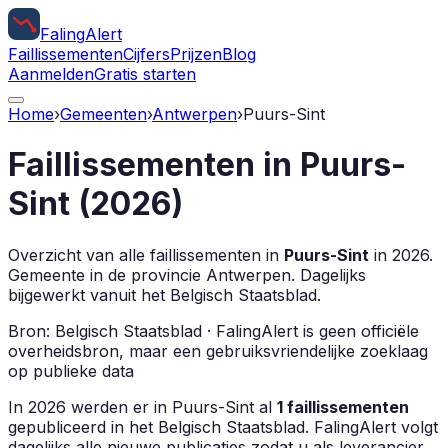
Faling
Alert
Faillissementen
Cijfers
Prijzen
Blog
Aanmelden
Gratis starten
Home
›
Gemeenten
›
Antwerpen
›
Puurs-Sint
Faillissementen in
Puurs-
Sint
(
2026
)
Overzicht van alle faillissementen in
Puurs-Sint
in
2026
.
Gemeente in de provincie
Antwerpen
.
Dagelijks
bijgewerkt vanuit het Belgisch Staatsblad.
Bron: Belgisch Staatsblad · FalingAlert is geen officiële
overheidsbron, maar een gebruiksvriendelijke zoeklaag
op publieke data
In
2026
werden er in
Puurs-Sint
al
1
faillissementen
gepubliceerd in het Belgisch Staatsblad. FalingAlert volgt
dagelijks alle nieuwe publicaties zodat u als leverancier,