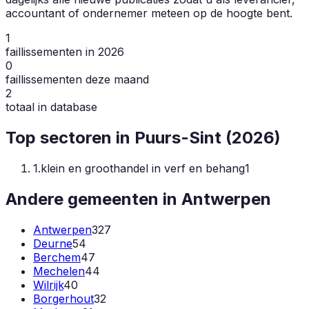
accountant of ondernemer meteen op de hoogte bent.
1
faillissementen in 2026
0
faillissementen deze maand
2
totaal in database
Top sectoren in
Puurs-Sint
(
2026
)
1
.
klein en groothandel in verf en behang
1
Andere gemeenten in
Antwerpen
Antwerpen
327
Deurne
54
Berchem
47
Mechelen
44
Wilrijk
40
Borgerhout
32