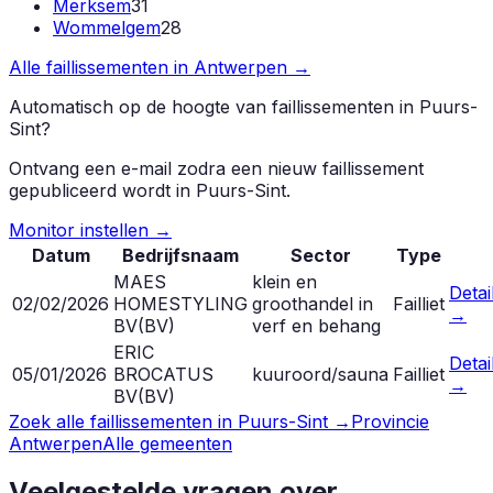
Merksem
31
Wommelgem
28
Alle faillissementen in
Antwerpen
→
Automatisch op de hoogte van faillissementen in
Puurs-
Sint
?
Ontvang een e-mail zodra een nieuw faillissement
gepubliceerd wordt in
Puurs-Sint
.
Monitor instellen →
Datum
Bedrijfsnaam
Sector
Type
MAES
klein en
Detai
02/02/2026
HOMESTYLING
groothandel in
Failliet
→
BV
(
BV
)
verf en behang
ERIC
Detai
05/01/2026
BROCATUS
kuuroord/sauna
Failliet
→
BV
(
BV
)
Zoek alle faillissementen in
Puurs-Sint
→
Provincie
Antwerpen
Alle gemeenten
Veelgestelde vragen over