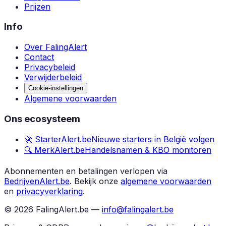
Prijzen
Info
Over FalingAlert
Contact
Privacybeleid
Verwijderbeleid
Cookie-instellingen
Algemene voorwaarden
Ons ecosysteem
🚀 StarterAlert.be
Nieuwe starters in België volgen
🔍 MerkAlert.be
Handelsnamen & KBO monitoren
Abonnementen en betalingen verlopen via
BedrijvenAlert.be
.
Bekijk onze
algemene voorwaarden
en
privacyverklaring
.
©
2026
FalingAlert.be —
info@falingalert.be